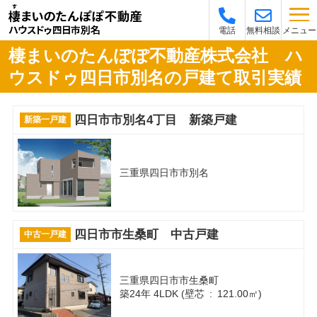
メニュー
電話
無料相談
棲まいのたんぽぽ不動産株式会社 ハ
ウスドゥ四日市別名の戸建て取引実績
四日市市別名4丁目 新築戸建
新築一戸建
三重県四日市市別名
四日市市生桑町 中古戸建
中古一戸建
三重県四日市市生桑町
築24年 4LDK (壁芯 : 121.00㎡)