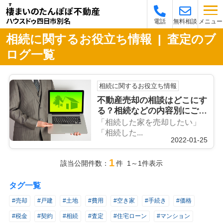
メニュー
電話
無料相談
相続に関するお役立ち情報 | 査定のブ
ログ一覧
相続に関するお役立ち情報
不動産売却の相談はどこにす
る？相続などの内容別にご紹
介
「相続した家を売却したい」
「相続した...
2022-01-25
1
該当公開件数：
件 1～1件表示
タグ一覧
#売却
#戸建
#土地
#費用
#空き家
#手続き
#価格
#税金
#契約
#相続
#査定
#住宅ローン
#マンション