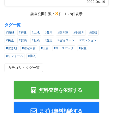
2022-04-19
8
該当公開件数：
件 1～8件表示
タグ一覧
#売却
#戸建
#土地
#費用
#空き家
#手続き
#価格
#税金
#契約
#相続
#査定
#住宅ローン
#マンション
#空き地
#確定申告
#広告
#リースバック
#収益
#リフォーム
#購入
カテゴリ・タグ一覧
無料査定を依頼する
まずは無料相談する