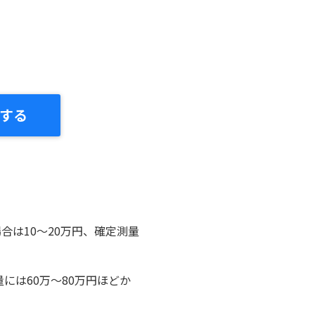
する
合は10～20万円、確定測量
には60万～80万円ほどか